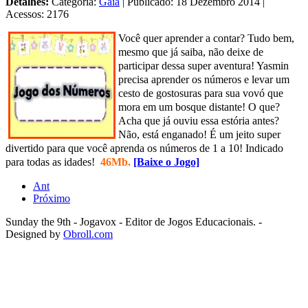
Detalhes:
Categoria:
Gaia
| Publicado: 18 Dezembro 2014 |
Acessos: 2176
Você quer aprender a contar? Tudo bem,
mesmo que já saiba, não deixe de
participar dessa super aventura! Yasmin
precisa aprender os números e levar um
cesto de gostosuras para sua vovó que
mora em um bosque distante! O que?
Acha que já ouviu essa estória antes?
Não, está enganado! É um jeito super
divertido para que você aprenda os números de 1 a 10! Indicado
para todas as idades!
46Mb.
[Baixe o Jogo]
Ant
Próximo
Sunday the 9th - Jogavox - Editor de Jogos Educacionais. -
Designed by
Obroll.com