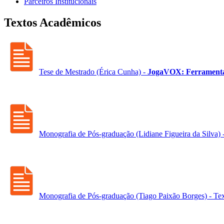
Parceiros Institucionais
Textos Acadêmicos
Tese de Mestrado (Érica Cunha) -
JogaVOX: Ferramenta e
Monografia de Pós-graduação (Lidiane Figueira da Silva) 
Monografia de Pós-graduação (Tiago Paixão Borges) - Tex