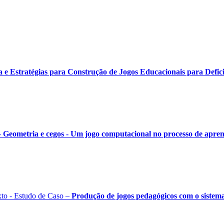
 Estratégias para Construção de Jogos Educacionais para Defici
-
Geometria e cegos - Um jogo computacional no processo de apre
to - Estudo de Caso –
Produção de jogos pedagógicos com o sistema