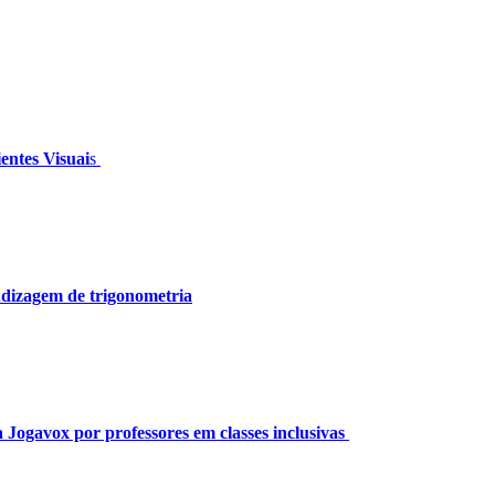
entes Visuai
s
ndizagem de trigonometria
 Jogavox por professores em classes
inclusivas